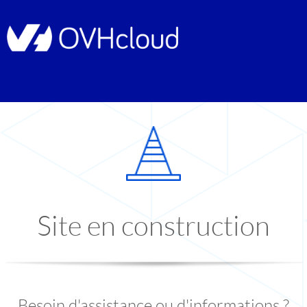
Site en construction
Besoin d'assistance ou d'informations ?